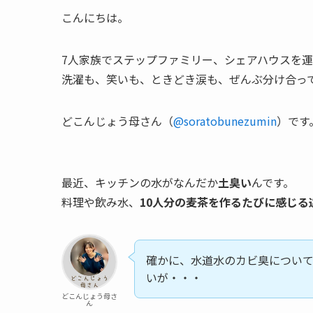
こんにちは。
7人家族でステップファミリー、シェアハウスを
洗濯も、笑いも、ときどき涙も、ぜんぶ分け合っ
どこんじょう母さん（
@soratobunezumin
）です
最近、キッチンの水がなんだか
土臭い
んです。
料理や飲み水、
10人分の麦茶を作るたびに感じる
確かに、水道水のカビ臭につい
いが・・・
どこんじょう母さ
ん