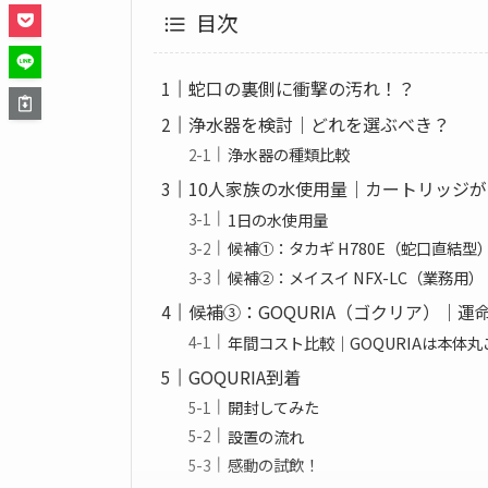
目次
蛇口の裏側に衝撃の汚れ！？
浄水器を検討｜どれを選ぶべき？
浄水器の種類比較
10人家族の水使用量｜カートリッジ
1日の水使用量
候補①：タカギ H780E（蛇口直結型
候補②：メイスイ NFX-LC（業務用）
候補③：GOQURIA（ゴクリア）｜運
年間コスト比較｜GOQURIAは本体
GOQURIA到着
開封してみた
設置の流れ
感動の試飲！