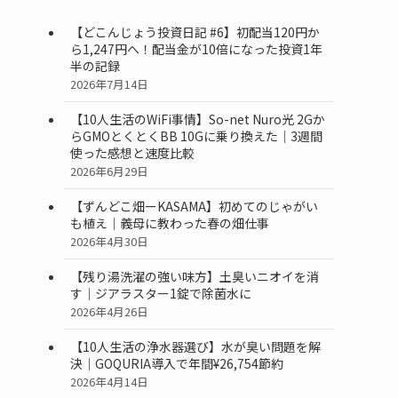
【どこんじょう投資日記 #6】初配当120円か
ら1,247円へ！配当金が10倍になった投資1年
半の記録
2026年7月14日
【10人生活のWiFi事情】So-net Nuro光 2Gか
らGMOとくとくBB 10Gに乗り換えた｜3週間
使った感想と速度比較
2026年6月29日
【ずんどこ畑ーKASAMA】初めてのじゃがい
も植え｜義母に教わった春の畑仕事
2026年4月30日
【残り湯洗濯の強い味方】土臭いニオイを消
す｜ジアラスター1錠で除菌水に
2026年4月26日
【10人生活の浄水器選び】水が臭い問題を解
決｜GOQURIA導入で年間¥26,754節約
2026年4月14日