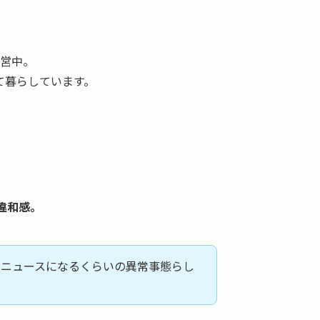
運営中。
て暮らしています。
。
違和感。
てニュースになるくらいの異常事態らし