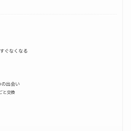
がすぐなくなる
）
命の出会い
丸ごと交換